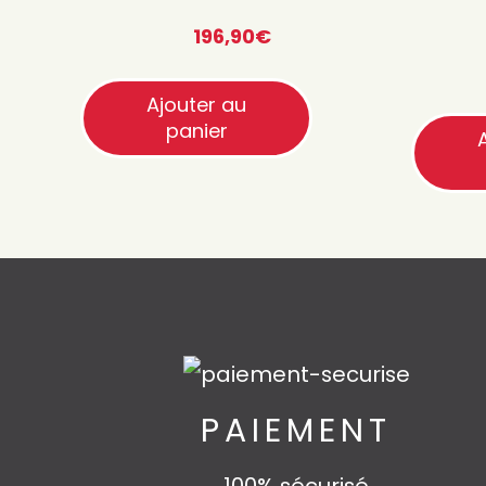
Quantité
196,90
€
Quantité
Ajouter au
Quantité
panier
PAIEMENT