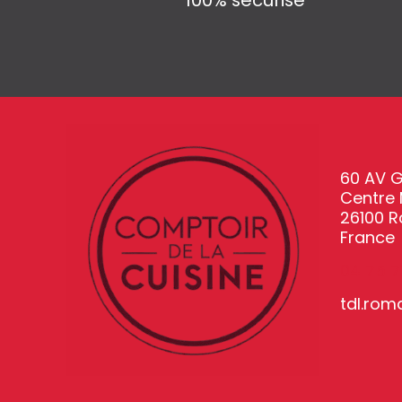
100% sécurisé
60 AV 
Centre
26100 
France
04 75 7
tdl.rom