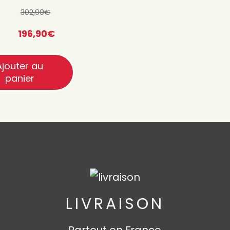
302,90
€
Quantité
196,90
€
Quantité
Ajouter au
Quantité
panier
LIVRAISON