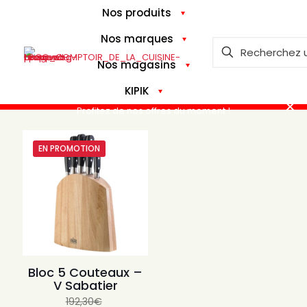
Nos produits
Nos marques
Nos magasins
KIPIK
✕
Profitez de nos offres du moment !
EN PROMOTION
Bloc 5 Couteaux –
V Sabatier
192,30
€