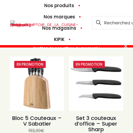
Nos produits
Nos marques
Nos magasins
KIPIK
✕
Profitez de nos offres du moment !
EN PROMOTION
EN PROMOTION
Bloc 5 Couteaux –
Set 3 couteaux
V Sabatier
d’office – Super
Sharp
192,30
€