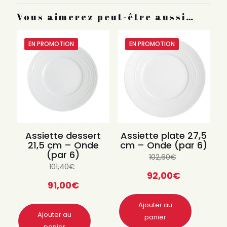
Vous aimerez peut-être aussi…
EN PROMOTION
EN PROMOTION
Assiette dessert
Assiette plate 27,5
21,5 cm – Onde
cm – Onde (par 6)
(par 6)
102,60
€
Quantité
101,40
€
92,00
€
Quantité
Quantité
91,00
€
Quantité
Ajouter au
Quantité
Ajouter au
panier
Quantité
panier